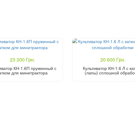
23 200 Грн.
20 600 Грн.
иватор КН-1.6П пружинный с
Культиватор КН-1.6 Л с ка
атком для минитрактора
(лапы) сплошной обрабо
Купить
Купить