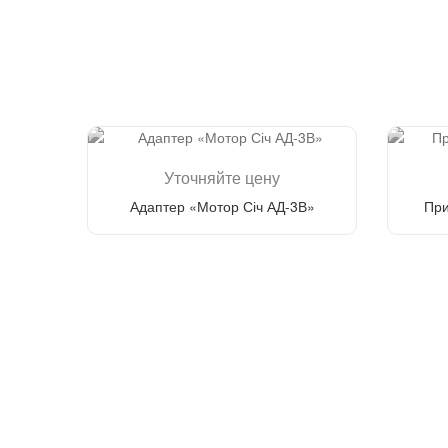
Уточняйте цену
Адаптер «Мотор Січ АД-3В»
При
Перезвонить мне