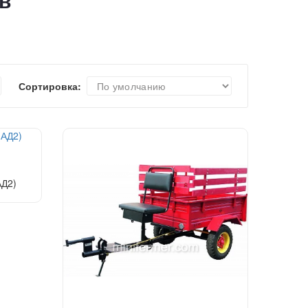
в
Сортировка:
АД2)