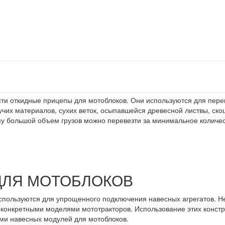
и откидные прицепы для мотоблоков. Они используются для перев
чих материалов, сухих веток, осыпавшейся древесной листвы, ско
му большой объем грузов можно перевезти за минимальное количе
ДЛЯ МОТОБЛОКОВ
спользуются для упрощенного подключения навесных агрегатов. Н
конкретными моделями мототракторов. Использование этих констр
ми навесных модулей для мотоблоков.