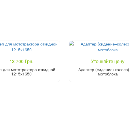
13 700 Грн.
Уточняйте цену
п для мототрактора откидной
Адаптер (сидение+колесо)
1215х1650
мотоблока
Уточнить цену
Купить