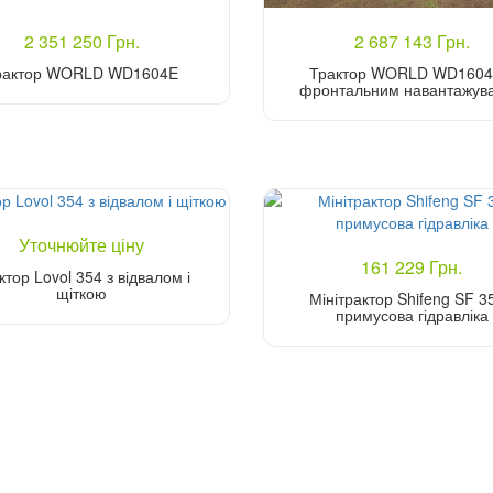
2 351 250 Грн.
2 687 143 Грн.
рактор WORLD WD1604E
Трактор WORLD WD1604
фронтальним навантажув
Купити
Купити
Уточнюйте ціну
161 229 Грн.
ктор Lovol 354 з відвалом і
щіткою
Мінітрактор Shifeng SF 3
примусова гідравліка
Уточніть ціну
Купити