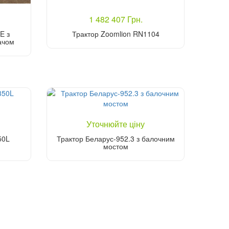
1 482 407 Грн.
E з
Трактор Zoomlion RN1104
ачом
Купити
Уточнюйте ціну
50L
Трактор Беларус-952.3 з балочним
мостом
Уточніть ціну