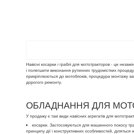
Навісні косарки і граблі для мототракторов - це неза
і полегшити виконання рутинних трудомістких процедур -
прикріплюються до мотоблоків, процедура монтажу зай
дорогого ремонту.
ОБЛАДНАННЯ ДЛЯ МОТО
У продажу є такі види навісних агрегатів для мототракт
косарки. Застосовуються для машинного покосу трав
принципу дії і конструктивних особливостей, діляться на