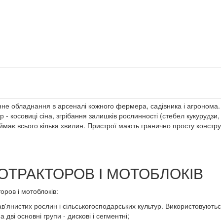
мінне обладнання в арсеналі кожного фермера, садівника і агронома
 косовиці сіна, згрібання залишків рослинності (стебел кукурудзи, с
має всього кілька хвилин. Пристрої мають гранично просту констру
ТРАКТОРОВ І МОТОБЛОКІВ
оров і мотоблоків:
'янистих рослин і сільськогосподарських культур. Використовуються 
 дві основні групи - дискові і сегментні;