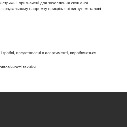
еві стрижні, призначені для захоплення скошеної
х в радіальному напрямку прикріплені вигнуті металеві
і граблі, представлені в асортименті, виробляються
вговічності техніки.