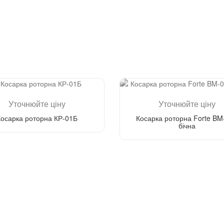
Уточнюйте ціну
Уточнюйте ціну
Косарка роторна КР-01Б
Косарка роторна Forte BM
бічна
Зателефонуйте мені
Зателефонуйте мені