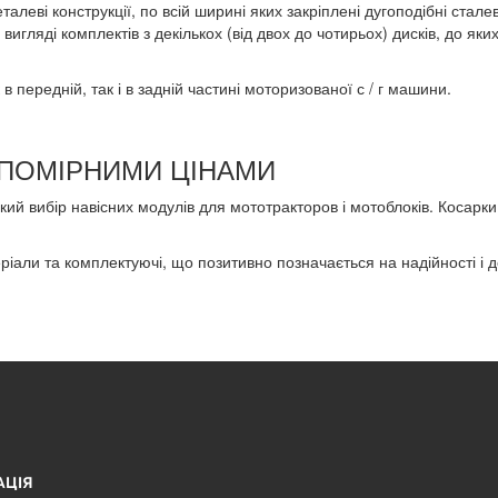
алеві конструкції, по всій ширині яких закріплені дугоподібні стал
игляді комплектів з декількох (від двох до чотирьох) дисків, до яки
в передній, так і в задній частині моторизованої с / г машини.
А ПОМІРНИМИ ЦІНАМИ
ий вибір навісних модулів для мототракторов і мотоблоків. Косарки 
ріали та комплектуючі, що позитивно позначається на надійності і до
АЦІЯ