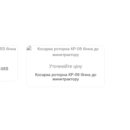
Уточнюйте ціну
-05S
Косарка роторна КР-09 бічна до
минитрактору
Зателефонуйте мені