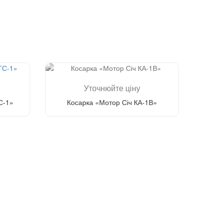
Уточнюйте ціну
С-1»
Косарка «Мотор Січ КА-1В»
Зателефонуйте мені