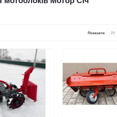
 мотоблоків Мотор Січ
Показати