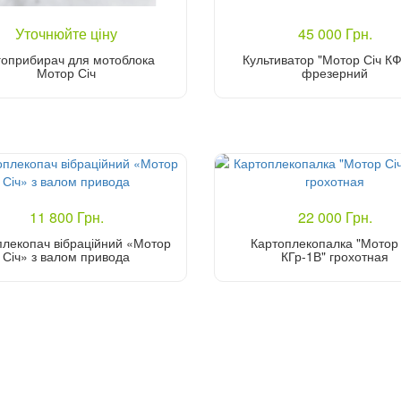
Уточнюйте ціну
45 000 Грн.
гоприбирач для мотоблока
Культиватор "Мотор Січ К
Мотор Січ
фрезерний
Уточніть ціну
Купити
11 800 Грн.
22 000 Грн.
плекопач вібраційний «Мотор
Картоплекопалка "Мотор 
Січ» з валом привода
КГр-1В" грохотная
Купити
Купити