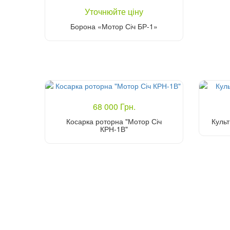
Уточнюйте ціну
Борона «Мотор Січ БР-1»
Уточніть ціну
68 000 Грн.
Косарка роторна "Мотор Січ
Куль
КРН-1В"
Купити