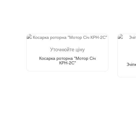
Уточнюйте ціну
Косарка роторна "Мотор Січ
КРН-2С"
Зчіп
Зателефонуйте мені