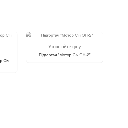
Уточнюйте ціну
Підгортач "Мотор Січ ОН-2"
р Січ
Зателефонуйте мені