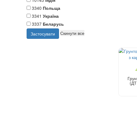
10145
Індія
3340
Польща
3341
Україна
3337
Беларусь
Грун
(ДТ