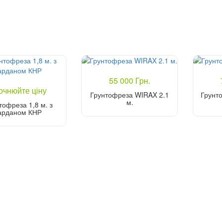
55 000 Грн.
очнюйте ціну
Грунтофреза WIRAX 2.1
Грунто
м.
тофреза 1,8 м. з
арданом КНР
Купити
Уточніть ціну