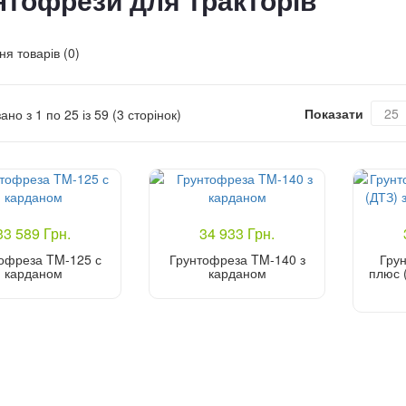
нтофрези для тракторів
я товарів (0)
Показати
ано з 1 по 25 із 59 (3 сторінок)
33 589 Грн.
34 933 Грн.
офреза TM-125 с
Грунтофреза TM-140 з
Гру
карданом
карданом
плюс 
Купити
Купити