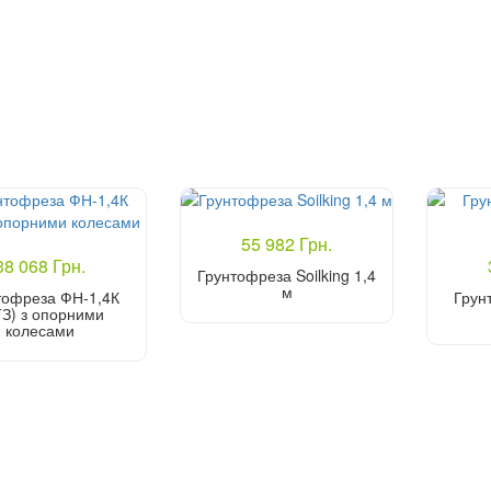
55 982 Грн.
38 068 Грн.
Грунтофреза Soilking 1,4
м
тофреза ФН-1,4К
Грун
ТЗ) з опорними
колесами
Купити
Купити