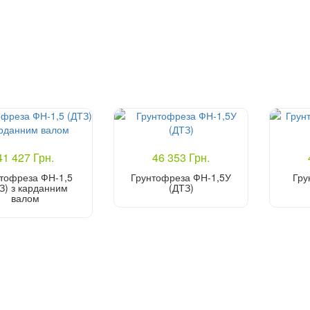
41 427 Грн.
46 353 Грн.
тофреза ФН-1,5
Грунтофреза ФН-1,5У
Гру
З) з карданним
(ДТЗ)
валом
Купити
Купити