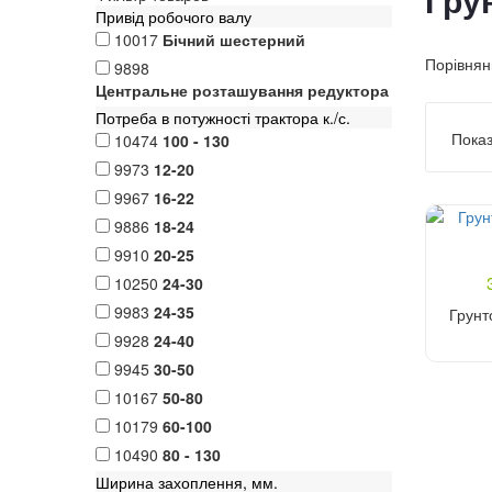
Гру
Привід робочого валу
10017
Бічний шестерний
Порівнянн
9898
Центральне розташування редуктора
Потреба в потужності трактора к./с.
Показ
10474
100 - 130
9973
12-20
9967
16-22
9886
18-24
9910
20-25
10250
24-30
9983
24-35
Грунт
9928
24-40
9945
30-50
10167
50-80
10179
60-100
10490
80 - 130
Ширина захоплення, мм.