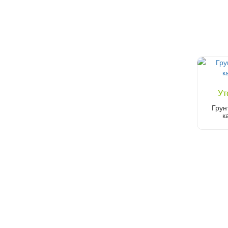
Ут
Грун
к