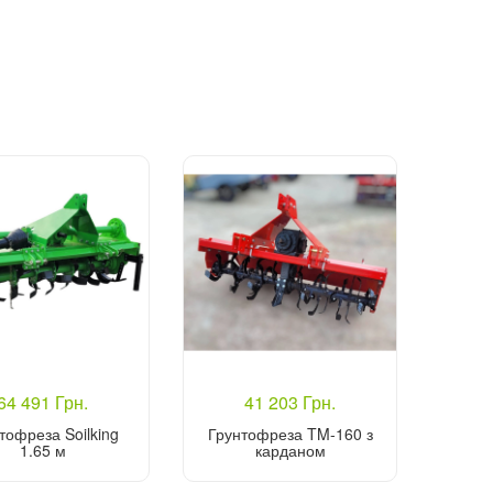
64 491 Грн.
41 203 Грн.
тофреза Soilking
Грунтофреза TM-160 з
1.65 м
карданом
Купити
Купити