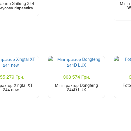
рактор Shifeng 244
Міні 
мусова гідравліка
35
Купити
55 279 Грн.
308 574 Грн.
трактор Xingtai XT
Міні-трактор Dongfeng
Foto
244 new
244D LUX
Купити
Купити