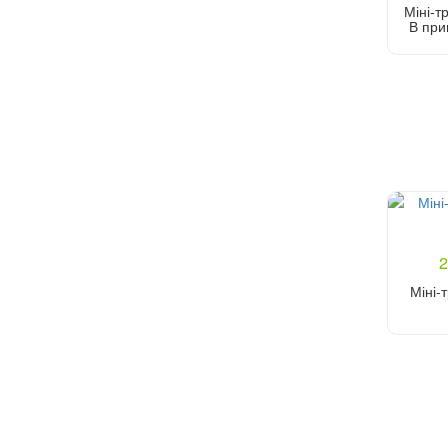
Міні-т
1750
В при
1770
1780
1800
1850
1880
1960
2020
2060
2
2100
Міні-
2120
2160
2300
2400
2600