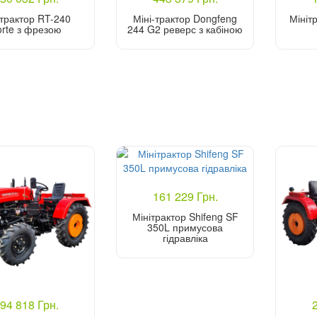
ітрактор RT-240
Міні-трактор Dongfeng
Мініт
orte з фрезою
244 G2 реверс з кабіною
Купити
Купити
161 229 Грн.
Мінітрактор Shifeng SF
350L примусова
гідравліка
Купити
94 818 Грн.