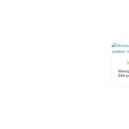
3
Мініт
244 р