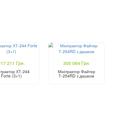
217 211 Грн.
300 064 Грн.
ітрактор ХТ-244
Мінітрактор Файтер
Forte (3+1)
Т-254RD з дашком
Купити
Купити