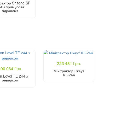
трактор Shifeng SF
4В примусова
гідравліка
Купити
223 481 Грн.
300 064 Грн.
Мінітрактор Скаут
ХТ-244
n Lovol TE 244 з
реверсом
Купити
Купити