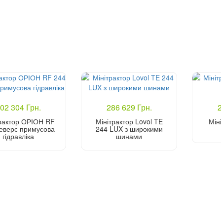
02 304 Грн.
286 629 Грн.
рактор ОРІОН RF
Мінітрактор Lovol TE
Мін
еверс примусова
244 LUX з широкими
гідравліка
шинами
Купити
Купити