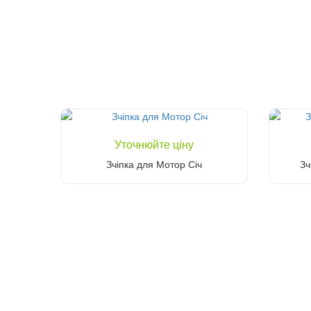
Уточнюйте ціну
Зчіпка для Мотор Січ
Зч
Уточніть ціну