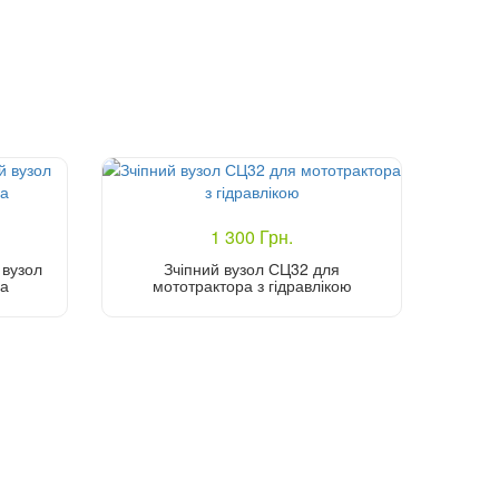
1 300 Грн.
 вузол
Зчіпний вузол СЦ32 для
ра
мототрактора з гідравлікою
Купити