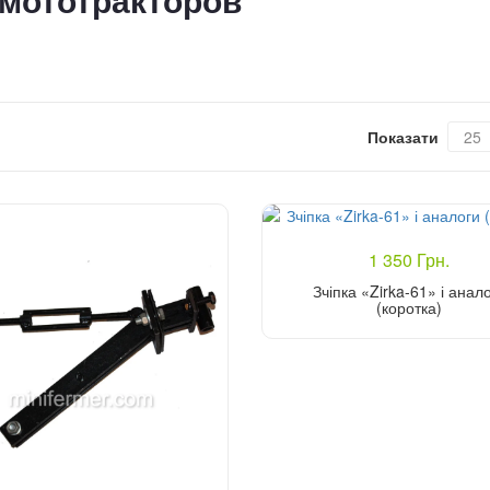
і мототракторов
Показати
1 350 Грн.
Зчіпка «Zirka-61» і анал
(коротка)
Купити