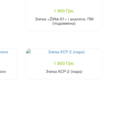
1 900 Грн.
Зчіпка «Zirka-61» і аналоги, ПМ
(подовжена)
Купити
1 800 Грн.
оги
Зчіпка КСР-2 (пара)
Купити