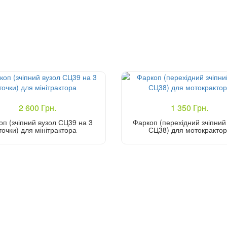
2 600 Грн.
1 350 Грн.
оп (зчіпний вузол СЦ39 на 3
Фаркоп (перехідний зчіпний
точки) для мінітрактора
СЦ38) для мотокракто
Купити
Купити