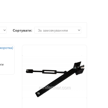
Сортувати:
оги